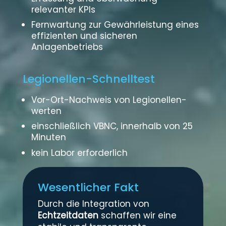
relevanter KPIs
Fernwartung zur Gewährleistung eines
effizienten und sicheren
Anlagenbetriebs
Legionellen-Schnelltest
Vor-Ort-Nachweis von Legionellen­
werten
einschließlich VBNC, innerhalb von 25
Minuten
kein Labor erforderlich
Wesentlicher Fakt
Durch die Integration von
Echtzeitdaten
schaffen wir eine